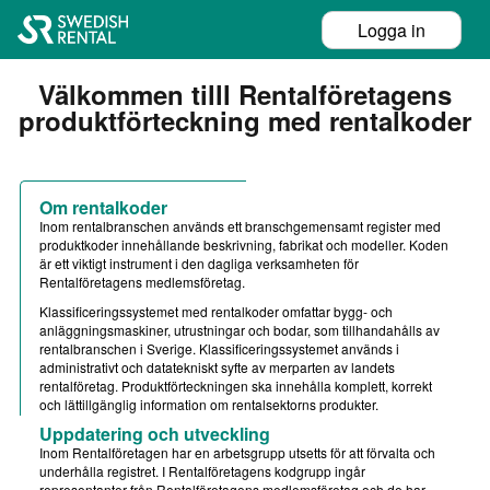
Logga in
Välkommen tilll Rentalföretagens
produktförteckning med rentalkoder
Om rentalkoder
Inom rentalbranschen används ett branschgemensamt register med
produktkoder innehållande beskrivning, fabrikat och modeller. Koden
är ett viktigt instrument i den dagliga verksamheten för
Rentalföretagens medlemsföretag.
Klassificeringssystemet med rentalkoder omfattar bygg- och
anläggningsmaskiner, utrustningar och bodar, som tillhandahålls av
rentalbranschen i Sverige. Klassificeringssystemet används i
administrativt och datatekniskt syfte av merparten av landets
rentalföretag. Produktförteckningen ska innehålla komplett, korrekt
och lättillgänglig information om rentalsektorns produkter.
Uppdatering och utveckling
Inom Rentalföretagen har en arbetsgrupp utsetts för att förvalta och
underhålla registret. I Rentalföretagens kodgrupp ingår
representanter från Rentalföretagens medlemsföretag och de har